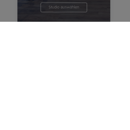
Studio auswählen
STUDIO
FITNESS
LEONBERG
Studio auswählen